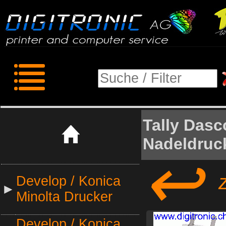
Tally Dasc
Nadeldruck
↩
zu
Develop / Konica
►
Minolta Drucker
Develop / Konica