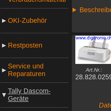
Beschreib
►
OKI-Zubehör
►
Restposten
Service und
►
Art.Nr.:
Reparaturen
28.828.025
Tally Dascom-
▼
Geräte
Dat