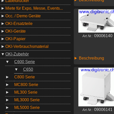
►
Labeldrucker
►
Miete für Expo, Messe, Events...
►
Occ. / Demo Geräte
►
OKI-Ersatzteile
►
OKI-Geräte
09006140
Art.Nr.:
►
OKI-Papier
►
OKI-Verbrauchsmaterial
▼
OKI-Zubehör
Beschreibung
▼
C600 Serie
▼
C650
►
C800 Serie
►
MC800 Serie
►
ML300 Serie
►
ML3000 Serie
►
ML5000 Serie
09006141
Art.Nr.: