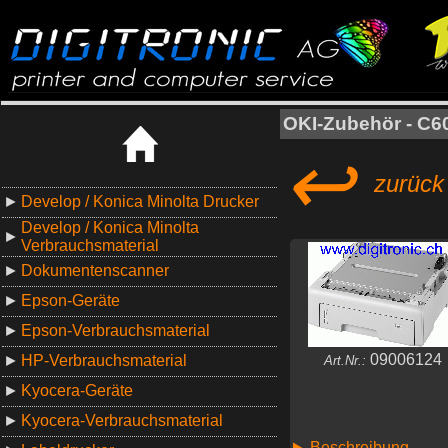
OKI-Zubehör - C60
↩
zurück 
►
Develop / Konica Minolta Drucker
Develop / Konica Minolta
►
Verbrauchsmaterial
►
Dokumentenscanner
►
Epson-Geräte
►
Epson-Verbrauchsmaterial
09006124
►
HP-Verbrauchsmaterial
Art.Nr.:
►
Kyocera-Geräte
►
Kyocera-Verbrauchsmaterial
Beschreibung