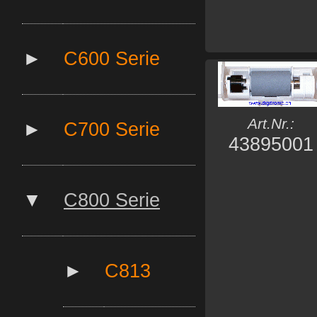
►
C600 Serie
Art.Nr.:
►
C700 Serie
43895001
▼
C800 Serie
►
C813