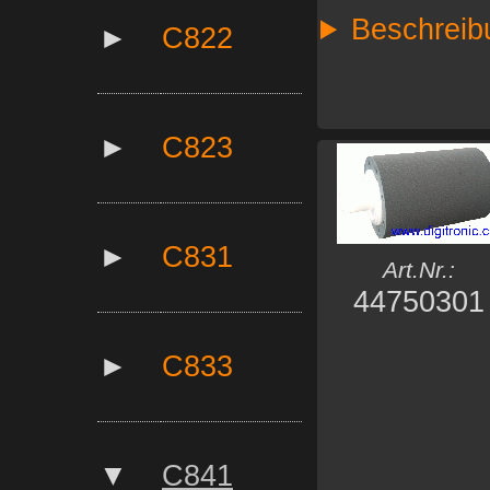
Beschreib
►
C822
►
C823
►
C831
Art.Nr.:
44750301
►
C833
▼
C841