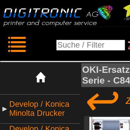
OKI-Ersatz
Serie - C8
↩
zu
Develop / Konica
►
Minolta Drucker
Develop / Konica