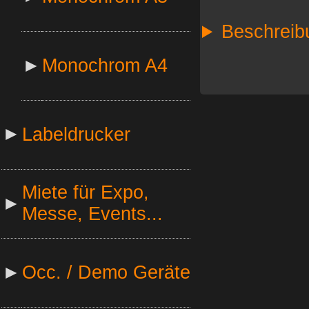
Beschreib
►
Monochrom A4
►
Labeldrucker
Miete für Expo,
►
Messe, Events...
►
Occ. / Demo Geräte