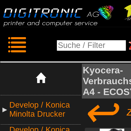
Kyocera-
Verbrauchs
A4 - ECOS
↩
Develop / Konica
zu
►
Minolta Drucker
Develop / Konica