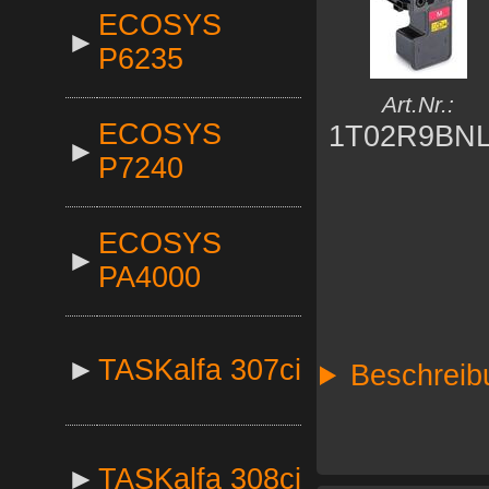
ECOSYS
►
P6235
Art.Nr.:
ECOSYS
1T02R9BN
►
P7240
ECOSYS
►
PA4000
►
TASKalfa 307ci
Beschreib
►
TASKalfa 308ci