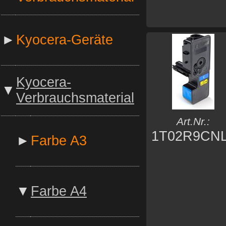
►
Kyocera-Geräte
Kyocera-
▼
Verbrauchsmaterial
Art.Nr.:
1T02R9CN
►
Farbe A3
▼
Farbe A4