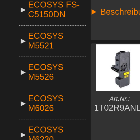
ECOSYS FS-
►
Beschreib
C5150DN
ECOSYS
►
M5521
ECOSYS
►
M5526
ECOSYS
Art.Nr.:
►
1T02R9AN
M6026
ECOSYS
►
M6230