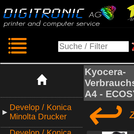
Kyocera-
Verbrauchs
A4 - ECOS
↩
Develop / Konica
zu
►
Minolta Drucker
Develop / Konica