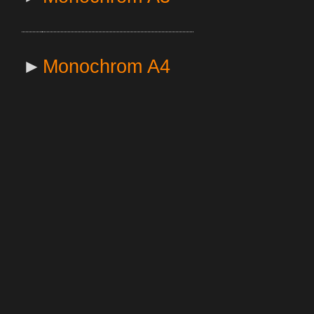
►
Monochrom A4
►
Labeldrucker
Miete für Expo,
►
Messe, Events...
►
Occ. / Demo Geräte