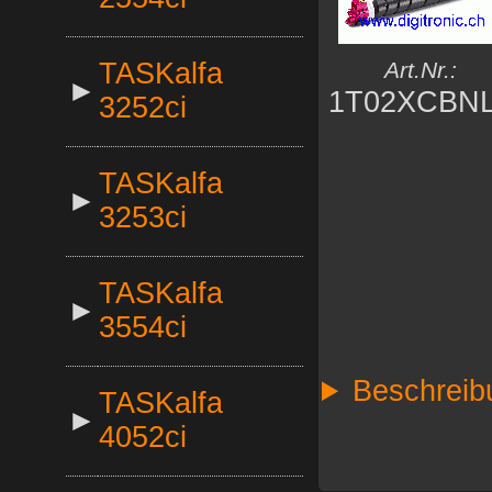
TASKalfa
Art.Nr.:
►
1T02XCBN
3252ci
TASKalfa
►
3253ci
TASKalfa
►
3554ci
Beschreib
TASKalfa
►
4052ci