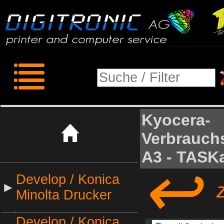
Kyocera-
Verbrauchs
A3 - TASKa
↩
Develop / Konica
zu
►
Minolta Drucker
Develop / Konica