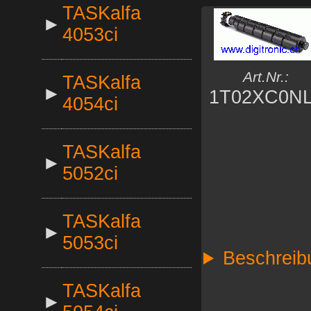
TASKalfa
►
4053ci
Art.Nr.:
TASKalfa
►
1T02XC0N
4054ci
TASKalfa
►
5052ci
TASKalfa
►
5053ci
Beschreib
TASKalfa
►