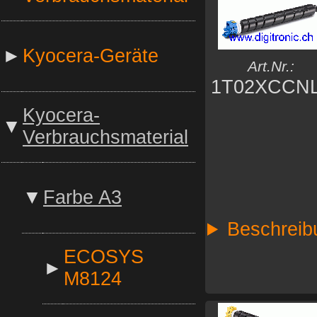
►
Kyocera-Geräte
Art.Nr.:
1T02XCCN
Kyocera-
▼
Verbrauchsmaterial
▼
Farbe A3
Beschreib
ECOSYS
►
M8124