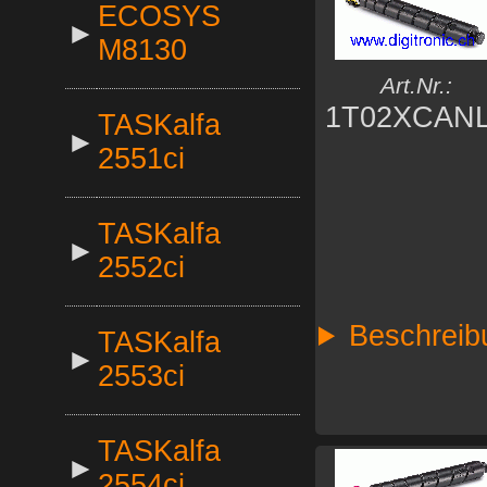
ECOSYS
►
M8130
Art.Nr.:
1T02XCAN
TASKalfa
►
2551ci
TASKalfa
►
2552ci
Beschreib
TASKalfa
►
2553ci
TASKalfa
►
2554ci