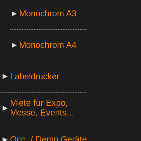
►
Monochrom A3
►
Monochrom A4
►
Labeldrucker
Miete für Expo,
►
Messe, Events...
►
Occ. / Demo Geräte